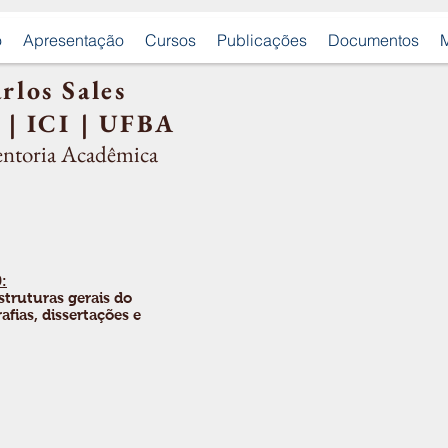
o
Apresentação
Cursos
Publicações
Documentos
M
rlos Sales
 | ICI | UFBA
entoria Acadêmi
ca
:
struturas gerais do
fias, dissertações e